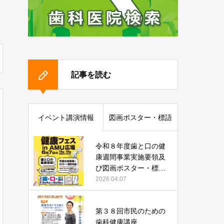
記事を読む
イベント講演情報
図画ポスター・標語
令和８年度歯と口の健
康週間事業実施要領及
び図画ポスター・標語
作品募集について
2026.04.07
第３８回市民のための
歯科健康講座