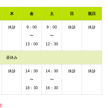
木
金
土
日
祝日
休診
9：00
9：00
休診
休診
〜
〜
13：00
12：30
昼休み
休診
14：30
14：30
休診
休診
〜
〜
18：30
16：30
る