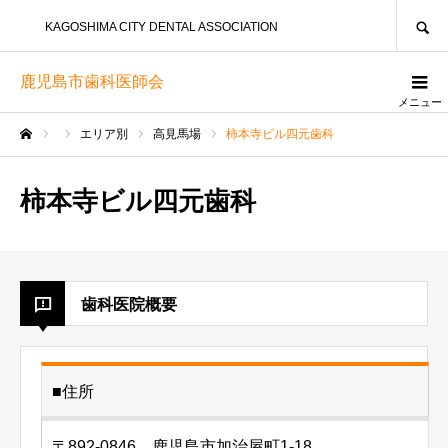
SEARCH
KAGOSHIMA CITY DENTAL ASSOCIATION
鹿児島市歯科医師会
メニュー
エリア別
高見馬場
柿本寺ビル四元歯科
ホーム
柿本寺ビル四元歯科
歯科医院概要
■住所
〒892-0846 鹿児島市加治屋町1-18