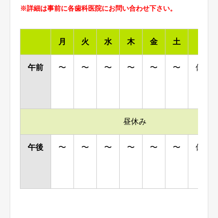
※詳細は事前に各歯科医院にお問い合わせ下さい。
月
火
水
木
金
土
日
午前
〜
〜
〜
〜
〜
〜
休診
昼休み
午後
〜
〜
〜
〜
〜
〜
休診