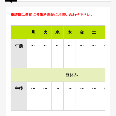
※詳細は事前に各歯科医院にお問い合わせ下さい。
月
火
水
木
金
土
日
午前
〜
〜
〜
〜
〜
〜
休診
昼休み
午後
〜
〜
〜
〜
〜
〜
休診