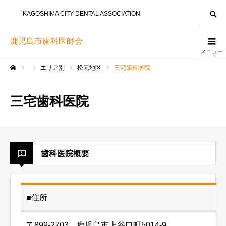
SEARCH
KAGOSHIMA CITY DENTAL ASSOCIATION
鹿児島市歯科医師会
メニュー
エリア別
松元地区
三宅歯科医院
ホーム
三宅歯科医院
歯科医院概要
■住所
〒899-2703 鹿児島市上谷口町5014-9