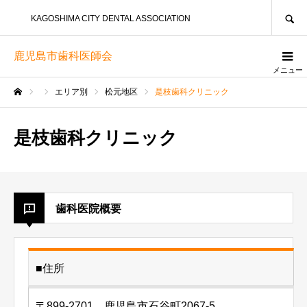
SEARCH
KAGOSHIMA CITY DENTAL ASSOCIATION
鹿児島市歯科医師会
メニュー
エリア別
松元地区
是枝歯科クリニック
ホーム
是枝歯科クリニック
歯科医院概要
■住所
〒899-2701 鹿児島市石谷町2067-5