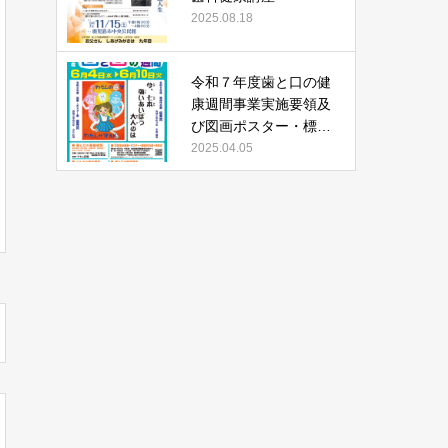
2025.08.18
令和７年度歯と口の健
康週間事業実施要領及
び図画ポスター・標語
作品募集について
2025.04.05