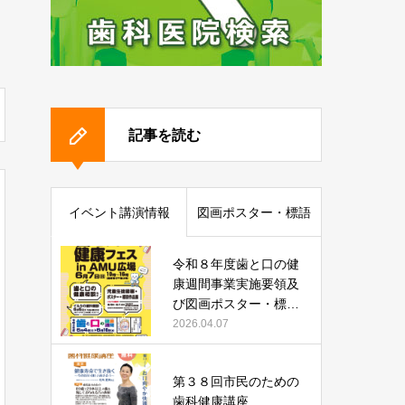
記事を読む
イベント講演情報
図画ポスター・標語
令和８年度歯と口の健
康週間事業実施要領及
び図画ポスター・標語
作品募集について
2026.04.07
第３８回市民のための
歯科健康講座