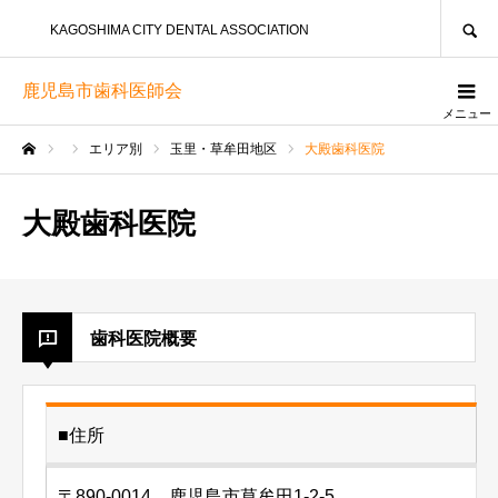
SEARCH
KAGOSHIMA CITY DENTAL ASSOCIATION
鹿児島市歯科医師会
メニュー
エリア別
玉里・草牟田地区
大殿歯科医院
ホーム
大殿歯科医院
歯科医院概要
■住所
〒890-0014 鹿児島市草牟田1-2-5