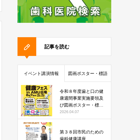
記事を読む
イベント講演情報
図画ポスター・標語
令和８年度歯と口の健
康週間事業実施要領及
び図画ポスター・標語
作品募集について
2026.04.07
第３８回市民のための
歯科健康講座