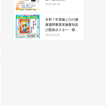
2025.08.18
令和７年度歯と口の健
康週間事業実施要領及
び図画ポスター・標語
作品募集について
2025.04.05