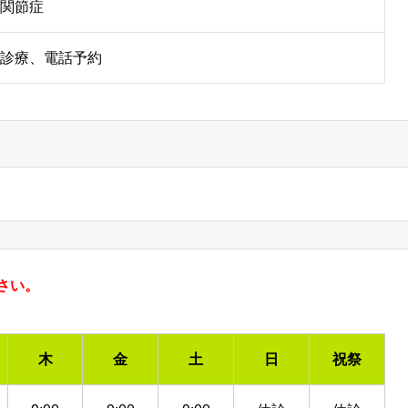
関節症
診療、電話予約
さい。
木
金
土
日
祝祭