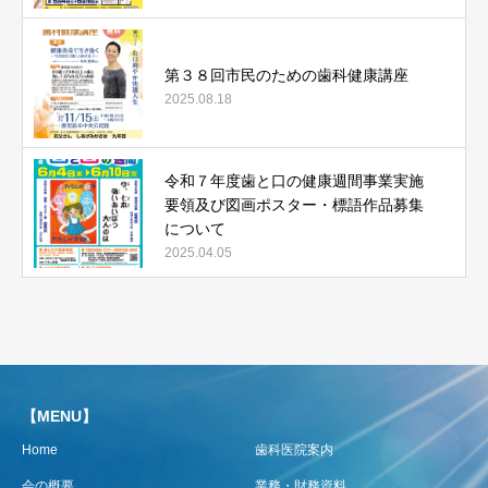
第３８回市民のための歯科健康講座
2025.08.18
令和７年度歯と口の健康週間事業実施
要領及び図画ポスター・標語作品募集
について
2025.04.05
【MENU】
Home
歯科医院案内
会の概要
業務・財務資料